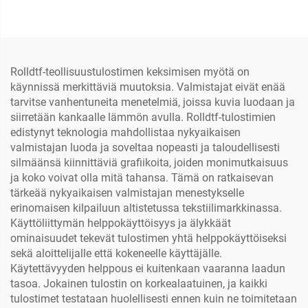
liuotintulostin piirturi
passitulostin, kupin
I3200/xp600 inkjet-
tuuletin, kahvikuppi,
tulostimilla toimitetaan
paperipussi, tulostukseen
220 V CMYK
paperiliinoille, kraft-
paperille
Rolldtf-teollisuustulostimen keksimisen myötä on
käynnissä merkittäviä muutoksia. Valmistajat eivät enää
tarvitse vanhentuneita menetelmiä, joissa kuvia luodaan ja
siirretään kankaalle lämmön avulla. Rolldtf-tulostimien
edistynyt teknologia mahdollistaa nykyaikaisen
valmistajan luoda ja soveltaa nopeasti ja taloudellisesti
silmäänsä kiinnittäviä grafiikoita, joiden monimutkaisuus
ja koko voivat olla mitä tahansa. Tämä on ratkaisevan
tärkeää nykyaikaisen valmistajan menestykselle
erinomaisen kilpailuun altistetussa tekstiilimarkkinassa.
Käyttöliittymän helppokäyttöisyys ja älykkäät
ominaisuudet tekevät tulostimen yhtä helppokäyttöiseksi
sekä aloittelijalle että kokeneelle käyttäjälle.
Käytettävyyden helppous ei kuitenkaan vaaranna laadun
tasoa. Jokainen tulostin on korkealaatuinen, ja kaikki
tulostimet testataan huolellisesti ennen kuin ne toimitetaan