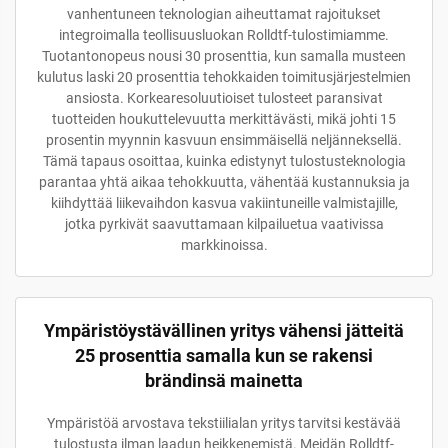
vanhentuneen teknologian aiheuttamat rajoitukset
integroimalla teollisuusluokan Rolldtf-tulostimiamme.
Tuotantonopeus nousi 30 prosenttia, kun samalla musteen
kulutus laski 20 prosenttia tehokkaiden toimitusjärjestelmien
ansiosta. Korkearesoluutioiset tulosteet paransivat
tuotteiden houkuttelevuutta merkittävästi, mikä johti 15
prosentin myynnin kasvuun ensimmäisellä neljänneksellä.
Tämä tapaus osoittaa, kuinka edistynyt tulostusteknologia
parantaa yhtä aikaa tehokkuutta, vähentää kustannuksia ja
kiihdyttää liikevaihdon kasvua vakiintuneille valmistajille,
jotka pyrkivät saavuttamaan kilpailuetua vaativissa
markkinoissa.
Ympäristöystävällinen yritys vähensi jätteitä
25 prosenttia samalla kun se rakensi
brändinsä mainetta
Ympäristöä arvostava tekstiilialan yritys tarvitsi kestävää
tulostusta ilman laadun heikkenemistä. Meidän Rolldtf-