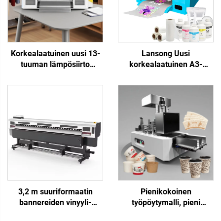
Korkealaatuinen uusi 13-
Lansong Uusi
tuuman lämpösiirto
korkealaatuinen A3-
tulostin A3 DTF-tulostin
kokoinen DTF-tulostin
XP600 automaattinen t-
XP600-tulostuspää
pait, hattuja, kenkiä,
Automaattinen t-paitojen
farkkuja, sukkia tulostus
siirtokone 1 vuoden takuu
pienyrityksille
3,2 m suuriformaatin
Pienikokoinen
bannereiden vinyyli-
työpöytymalli, pieni
etikettien digitaalinen eco-
yksittäinen digitaalinen