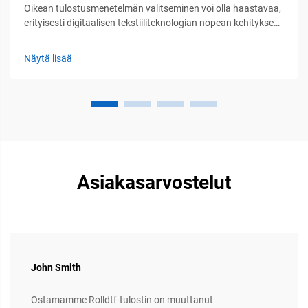
Oikean tulostusmenetelmän valitseminen voi olla haastavaa,
erityisesti digitaalisen tekstiiliteknologian nopean kehityksen
keskellä. Olen työskennellyt vuosia teollisuuden tulostusalalla
ja olen tiiviissä yhteistyössä PTSC:n korkean suorituskyvyn
Näytä lisää
laitteiston kanssa...
Asiakasarvostelut
John Smith
Ostamamme Rolldtf-tulostin on muuttanut