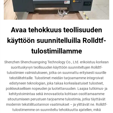
Avaa tehokkuus teollisuuden
käyttöön suunnitelluilla Rolldtf-
tulostimillamme
Shenzhen Shenchuangxing Technology Co., Ltd. erikoistuu korkean
suorituskyvyn teollisuuden käyttöön suunniteltujen Rolldtf-
tulostimien valmistukseen, jotka on suunnattu erityisesti suurille
tekstiilitehtaille. Tulostimet meidän tarjoamamme integroivat
edistyneen teknologian, joka takaa korkealaatuiset tulosteet,
poikkeuksellisen nopeuden ja luotettavuuden. Laajaa tutkimus- ja
kehitystoimintaa sekä innovaatiota kohtaan osoittamaamme
sitoutumiseen perustuen tarjoamme tulostimia, jotka täyttävät
modernin tekstiilituotannon vaatimukset – ja ylittävät ne. Rolldtf-
tulostimemme on suunniteltu tehokkuutta ajatellen, mikä