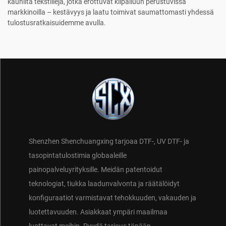
kauniita tekstiilejä, jotka erottuvat kilpailuun perustuvissa
markkinoilla – kestävyys ja laatu toimivat saumattomasti yhdessä
tulostusratkaisuidemme avulla.
Shenzhen Shenchuangxing tarjoaa DTF-, UV DTF- ja
tasopintatulostimia globaaleille
painopalveluyrityksille. Meidän patentoidut
teknologiat, tiukka laadunvalvonta ja räätälöidyt
konfiguraatiot varmistavat tehokkuuden, vakauden ja
luotettavuuden. Asiakkaat ympäri maailmaa