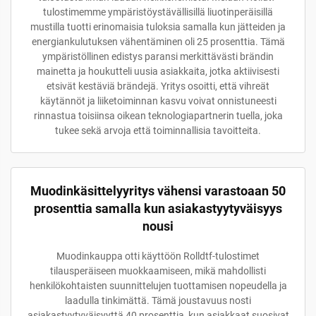
tulostimemme ympäristöystävällisillä liuotinperäisillä
mustilla tuotti erinomaisia tuloksia samalla kun jätteiden ja
energiankulutuksen vähentäminen oli 25 prosenttia. Tämä
ympäristöllinen edistys paransi merkittävästi brändin
mainetta ja houkutteli uusia asiakkaita, jotka aktiivisesti
etsivät kestäviä brändejä. Yritys osoitti, että vihreät
käytännöt ja liiketoiminnan kasvu voivat onnistuneesti
rinnastua toisiinsa oikean teknologiapartnerin tuella, joka
tukee sekä arvoja että toiminnallisia tavoitteita.
Muodinkäsittelyyritys vähensi varastoaan 50
prosenttia samalla kun asiakastyytyväisyys
nousi
Muodinkauppa otti käyttöön Rolldtf-tulostimet
tilausperäiseen muokkaamiseen, mikä mahdollisti
henkilökohtaisten suunnittelujen tuottamisen nopeudella ja
laadulla tinkimättä. Tämä joustavuus nosti
asiakastyytyväisyyttä 40 prosenttia, kun asiakkaat suosivat