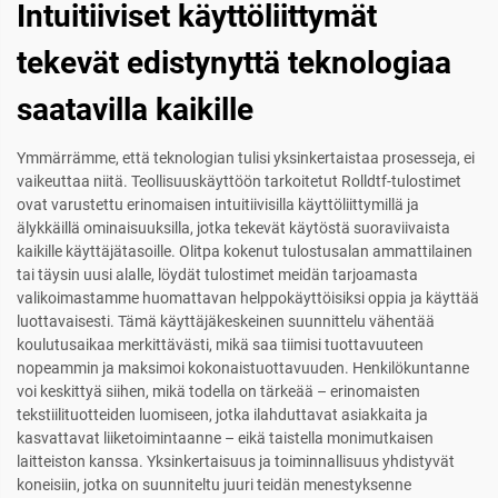
Intuitiiviset käyttöliittymät
tekevät edistynyttä teknologiaa
saatavilla kaikille
Ymmärrämme, että teknologian tulisi yksinkertaistaa prosesseja, ei
vaikeuttaa niitä. Teollisuuskäyttöön tarkoitetut Rolldtf-tulostimet
ovat varustettu erinomaisen intuitiivisilla käyttöliittymillä ja
älykkäillä ominaisuuksilla, jotka tekevät käytöstä suoraviivaista
kaikille käyttäjätasoille. Olitpa kokenut tulostusalan ammattilainen
tai täysin uusi alalle, löydät tulostimet meidän tarjoamasta
valikoimastamme huomattavan helppokäyttöisiksi oppia ja käyttää
luottavaisesti. Tämä käyttäjäkeskeinen suunnittelu vähentää
koulutusaikaa merkittävästi, mikä saa tiimisi tuottavuuteen
nopeammin ja maksimoi kokonaistuottavuuden. Henkilökuntanne
voi keskittyä siihen, mikä todella on tärkeää – erinomaisten
tekstiilituotteiden luomiseen, jotka ilahduttavat asiakkaita ja
kasvattavat liiketoimintaanne – eikä taistella monimutkaisen
laitteiston kanssa. Yksinkertaisuus ja toiminnallisuus yhdistyvät
koneisiin, jotka on suunniteltu juuri teidän menestyksenne