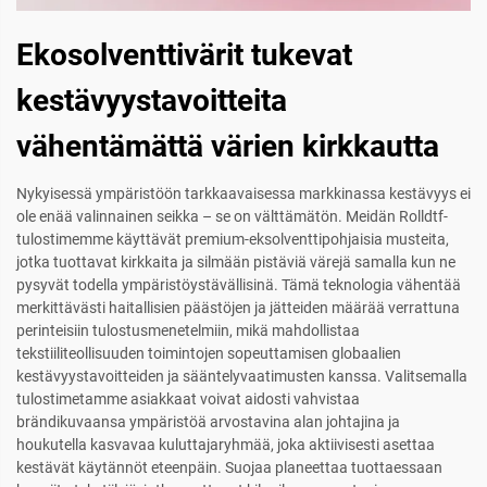
Ekosolventtivärit tukevat
kestävyystavoitteita
vähentämättä värien kirkkautta
Nykyisessä ympäristöön tarkkaavaisessa markkinassa kestävyys ei
ole enää valinnainen seikka – se on välttämätön. Meidän Rolldtf-
tulostimemme käyttävät premium-eksolventtipohjaisia musteita,
jotka tuottavat kirkkaita ja silmään pistäviä värejä samalla kun ne
pysyvät todella ympäristöystävällisinä. Tämä teknologia vähentää
merkittävästi haitallisien päästöjen ja jätteiden määrää verrattuna
perinteisiin tulostusmenetelmiin, mikä mahdollistaa
tekstiiliteollisuuden toimintojen sopeuttamisen globaalien
kestävyystavoitteiden ja sääntelyvaatimusten kanssa. Valitsemalla
tulostimetamme asiakkaat voivat aidosti vahvistaa
brändikuvaansa ympäristöä arvostavina alan johtajina ja
houkutella kasvavaa kuluttajaryhmää, joka aktiivisesti asettaa
kestävät käytännöt eteenpäin. Suojaa planeettaa tuottaessaan