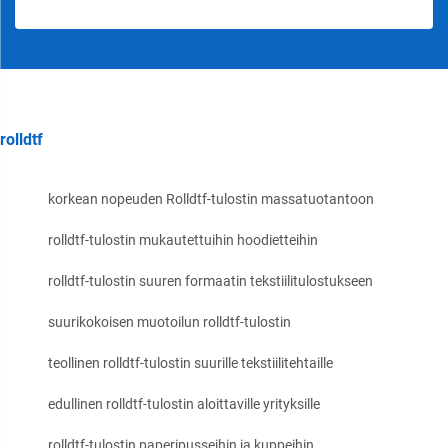
rolldtf
korkean nopeuden Rolldtf-tulostin massatuotantoon
rolldtf-tulostin mukautettuihin hoodietteihin
rolldtf-tulostin suuren formaatin tekstiilitulostukseen
suurikokoisen muotoilun rolldtf-tulostin
teollinen rolldtf-tulostin suurille tekstiilitehtaille
edullinen rolldtf-tulostin aloittaville yrityksille
rolldtf-tulostin paperipusseihin ja kuppeihin