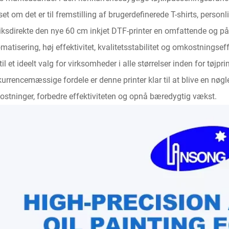
et om det er til fremstilling af brugerdefinerede T-shirts, personl
iksdirekte den nye 60 cm inkjet DTF-printer en omfattende og på
matisering, høj effektivitet, kvalitetsstabilitet og omkostningsef
til et ideelt valg for virksomheder i alle størrelser inden for t
urrencemæssige fordele er denne printer klar til at blive en nøgl
stninger, forbedre effektiviteten og opnå bæredygtig vækst.