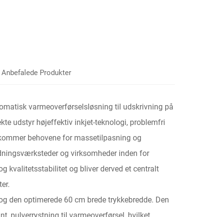
Anbefalede Produkter
tomatisk varmeoverførselsløsning til udskrivning på
kte udstyr højeffektiv inkjet-teknologi, problemfri
dekommer behovene for massetilpasning og
ædningsværksteder og virksomheder inden for
 kvalitetsstabilitet og bliver derved et centralt
er.
 og den optimerede 60 cm brede trykkebredde. Den
, pulverrystning til varmeoverførsel, hvilket