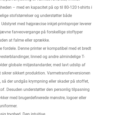
eden – med en kapacitet på op til 80-120 t-shirts i
elige stofstørrelser og understøtter både
Udstyret med højpræcise inkjet-printsprojer leverer
 jævne farveovergange på forskellige stoftyper
den at falme eller sprække.
te fordele. Denne printer er kompatibel med et bredt
yesterblandinger, linned og andre almindelige T-
lder globale miljøstandarder, med lavt udslip af
et sikrer sikkert produktion. Varmetransferversionen
 så der undgås krympning eller skader på stoffet,
of. Desuden understøtter den personlig tilpasning
ykker med brugerdefinerede mønstre, logoer eller
duniformer.
sig tryghed. Den intuitive