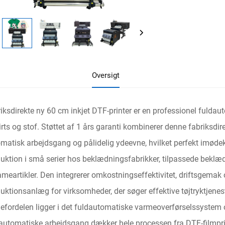
Oversigt
iksdirekte ny 60 cm inkjet DTF-printer er en professionel fuldau
irts og stof. Støttet af 1 års garanti kombinerer denne fabriksdire
matisk arbejdsgang og pålidelig ydeevne, hvilket perfekt imø
uktion i små serier hos beklædningsfabrikker, tilpassede bekl
ameartikler. Den integrerer omkostningseffektivitet, driftsgemak og
uktionsanlæg for virksomheder, der søger effektive tøjtryktjenest
efordelen ligger i det fuldautomatiske varmeoverførselssystem
automatiske arbejdsgang dækker hele processen fra DTF-filmprint