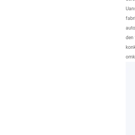
Uans
fabr
auto
den 
konk
omko