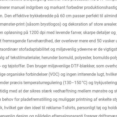
inerer manuel indgriben og markant forbedrer produktionshastigh
n. Den effektive trykkebredde på 60 cm passer perfekt til almind
ønster-print (såsom brystlogos) og dekoration af store arealer. 
en opløsning på 1200 dpi med levende farver, skarpe detaljer og
 fremragende farvehærdhed, der overlever mere end 50 vasker u
raordinær stofadaptabilitet og miljøvenlig ydeevne er de vigtigs
lg af tekstilmaterialer, herunder bomuld, polyester, bomulds-pol
t- og tøjstoffer. Den bruger miljøvenlige DTF-blækker, som overho
tige organiske forbindelser (VOC) og ingen irriterende lugt, hvilk
nder præcis temperaturregulering (130–150 °C) og trykjustering,
idig med at der sikres stærk vedhæftning mellem mønstre og st
 behov for pladefremstilling og muliggør printning af enkelte st
ik, hvilket gør den ideel til reklame-T-shirts, personligt tøj og hol
ervenlig design og pålidelig eftersalgsgaranti forøger driftsmæs