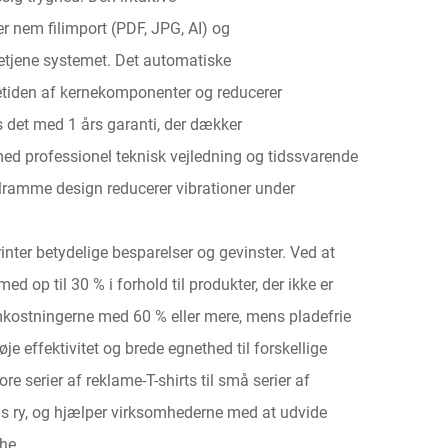
 nem filimport (PDF, JPG, AI) og
betjene systemet. Det automatiske
etiden af kernekomponenter og reducerer
 det med 1 års garanti, der dækker
d professionel teknisk vejledning og tidssvarende
stålramme design reducerer vibrationer under
inter betydelige besparelser og gevinster. Ved at
 op til 30 % i forhold til produkter, der ikke er
kostningerne med 60 % eller mere, mens pladefrie
effektivitet og brede egnethed til forskellige
ore serier af reklame-T-shirts til små serier af
nds ry, og hjælper virksomhederne med at udvide
he.