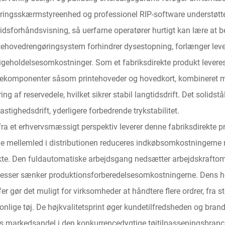
ringsskærmstyreenhed og professionel RIP-software understøtter
tidsforhåndsvisning, så uerfarne operatører hurtigt kan lære at 
tehovedrengøringsystem forhindrer dysestopning, forlænger lev
igeholdelsesomkostninger. Som et fabriksdirekte produkt leveres
ekomponenter såsom printehoveder og hovedkort, kombineret me
ring af reservedele, hvilket sikrer stabil langtidsdrift. Det solid
astighedsdrift, yderligere forbedrende trykstabilitet.
fra et erhvervsmæssigt perspektiv leverer denne fabriksdirekte pr
ne mellemled i distributionen reduceres indkøbsomkostningerne med
kte. Den fuldautomatiske arbejdsgang nedsætter arbejdskraftom
esser sænker produktionsforberedelsesomkostningerne. Dens høje 
fer gør det muligt for virksomheder at håndtere flere ordrer, fra st
onlige tøj. De højkvalitetsprint øger kundetilfredsheden og bra
s markedsandel i den konkurrencedygtige tøjtilpasseningsbranc