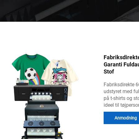
Fabriksdirekt
Garanti Fulda
Stof
Fabriksdirekte 6
udstyret med ful
på t-shirts og st
ideel til tøjper
Anmodning