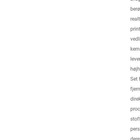
berø
real
prin
vedl
kern
leve
højh
Set 
fjer
dire
proc
stof
pers
dere