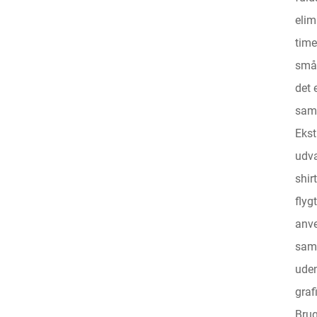
elim
time
småm
det 
samt
Ekst
udva
shir
flyg
anve
samt
uden
graf
Brug