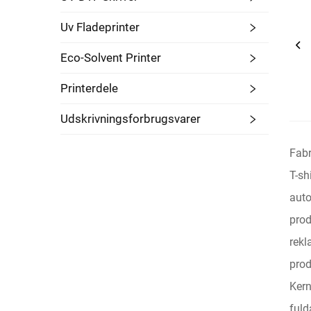
Uv Fladeprinter
Eco-Solvent Printer
Printerdele
Udskrivningsforbrugsvarer
Fabr
T-sh
auto
prod
rekl
prod
Kern
fuld