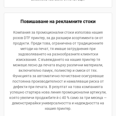
Повишаване на рекламните стоки
Компания за промоционални стоки използва нашия
розов DTF принтер, за да разшири асортимента си от
продукти. Преди това, ограничена от традиционните
методи на печат, тя имаше затруднения при
задоволяването на разнообразните клиентски
изисквания. С въвеждането на нашия принтер тя
можеше лесно да печата върху различни материали,
включително памук, полиестер и смеси от тях.
Функцията за автоматично почистване осигуряваше
постоянна производителност и намаляваше риска от
дефекти при печата. В резултат на това компанията
успешно стартира нова линия промоционални артикули,
която увеличи продажбите ѝ с 40 % само за три месеца —
демонстрирайки универсалността и надеждността на
нашия принтер.