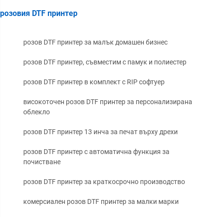
розовия DTF принтер
розов DTF принтер за малък домашен бизнес
розов DTF принтер, съвместим с памук и полиестер
розов DTF принтер в комплект с RIP софтуер
високоточен розов DTF принтер за персонализирана
облекло
розов DTF принтер 13 инча за печат върху дрехи
розов DTF принтер с автоматична функция за
почистване
розов DTF принтер за краткосрочно производство
комерсиален розов DTF принтер за малки марки