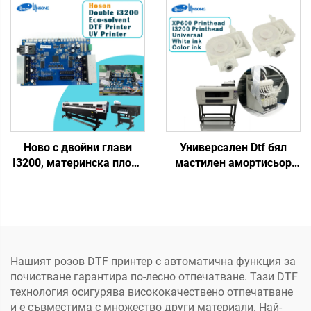
пълен комплект за
подходящ за струйни
тениски, шапки и всеки
принтери с водно
текстил с фурна за
базирани, UV/еко-
разклащане
разтворими DTF мастила
Ново с двойни глави
Универсален Dtf бял
I3200, материнска плоча
мастилен амортисьор
Hoson, основна платка с
мастилен чувал еко
2 глави I3200 за големи
разтворим принтер DTF
форматни DTF и еко
принтер мастилен
разтворими принтери –
амортисьор за Xp600
Ново, 6 месеца гаранция
I3200 5113 4720
печатаща глава
Нашият розов DTF принтер с автоматична функция за
почистване гарантира по-лесно отпечатване. Тази DTF
технология осигурява висококачествено отпечатване
и е съвместима с множество други материали. Най-