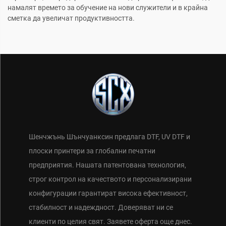
намалят времето за обучение на нови служители и в крайна
сметка да увеличат продуктивността.
Шенчжънь Шънчуанксин предлага DTF, UV DTF и
плоски принтери за глобални печатни
предприятия. Нашата патентована технология,
строг контрол на качеството и персонализирани
конфигурации гарантират висока ефективност,
стабилност и надеждност. Доверяват ни се
клиенти по целия свят. Заявете оферта още днес.