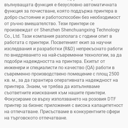
вълнуващата функция е безусловно автоматичната
функция за почистване, която поддържа принтера в
добро състояние и работоспособен без необходимост
от ръчно вмешателство. Тези принтери се
произвеждат от Shenzhen Shenchuangxing Technology
Co., Ltd. Тази компания разполага с години опит в
работата с принтери. Посветеният екип за научни
изследвания и разработки (R&D) непрекъснато работи
по внедряването на най-съвременни технологии, за да
подобри надеждността на принтера. Екипът от
инженери и специалисти по качество (QA) работи в
съвременно производствено помещение с площ 2500
кв. м., за да гарантира оперативната надеждност на
принтера. Знаем, че трябва да изпълняваме
съответните изисквания към нашите принтери.
Фокусираме се върху използването на розовия DTF
принтер за бизнес приложения с висока капацитетност
на отпечатване. Присъстваме в конкурентните сфери
на търговското отпечатване.