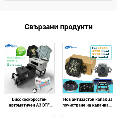
Свързани продукти
Високоскоростен
Нов антизастой капак за
автоматичен A3 DTF
почистване на капачката
принтер XP600 за
за I3200 4720 5113
термопренос Procolored
печатащ механизъм,