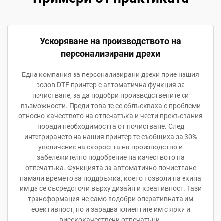
Ускоряване на производството на
персонализирани дрехи
Една компания за персонализирани дрехи прие нашия
розов DTF принтер с автоматична функция за
почистване, за да подобри производствените си
възможности. Преди това те се сблъскваха с проблеми
относно качеството на отпечатъка и чести прекъсвания
поради необходимостта от почистване. След
интегрирането на нашия принтер те съобщиха за 30%
увеличение на скоростта на производство и
забележително подобрение на качеството на
отпечатъка. Функцията за автоматично почистване
намали времето за поддръжка, което позволи на екипа
им да се съсредоточи върху дизайн и креативност. Тази
трансформация не само подобри оперативната им
ефективност, но и зарадва клиентите им с ярки и
висококачествени отпечатъци.