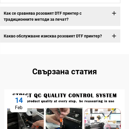
Как се сравнява розовият DTF принтер с
традиционните методи за печат?
Какво обслужване изисква розовият DTF принтер?
Свързана статия
14
Feb