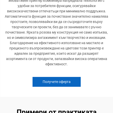
иновативен принтер комбинира напреднала технология с
удобни за потребителя функции, осигурявайки
висококачествени отпечатъци при минимално поддръжка.
Автоматичната функция за почистване значително намалява
простоите, позволявайки ви да се съсредоточите върху
творческите си проекти, без да се занимавате с ръчно
почистване. Ярката розова му конструкция не само изпъква,
но и символизира ангажимент към творчество и иновации.
Благодарение на ефективното използване на мастило и
прецизното възпроизвеждане на цветове този принтер е
идеален за предприятия, които искат да разширят
асортимента си от продукти, запазвайки висока оперативна
ефективност.
Получете оферта
Примери от практиката