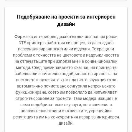
Подобряване на проекти за интериорен
дизайн
Фирма за интериорен дизайн включила нашия розов
DTF принтер в работния си процес, за да създава
персонализирани текстилни изделия. Те срещали
проблеми с точността на цветовете и издръжливостта
на отпечатъците при използване на конвенционални
методи. След преминаването към нашия принтер те
забелязали значително подобряване на яркостта на
цветовете и адхезията към платното. Функцията за
автоматично почистване осигурила непрекъснато
функциониране, което им позволило да изпълняват
строгите срокове за проекти. Тази модернизация не
само подобрила техните услуги, но и спечелила
положителни отзиви от клиентите, укрепвайки
репутацията им на конкурентния пазар за интериорен
дизайн.