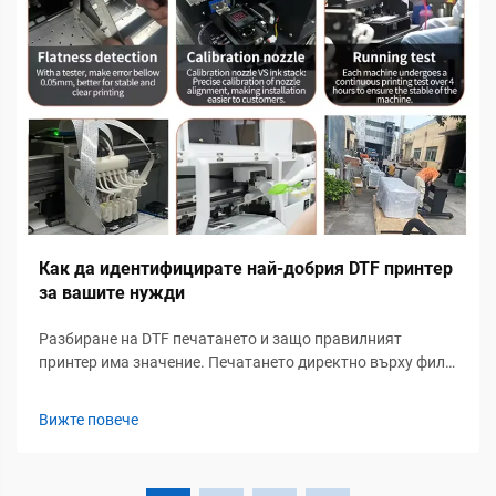
Как да идентифицирате най-добрия DTF принтер
за вашите нужди
Разбиране на DTF печатането и защо правилният
принтер има значение. Печатането директно върху филм
(DTF) бързо се превърна в една от най-популярните
технологии за декориране на дрехи поради своята
Вижте повече
гъвкавост, издръжливост и съвместимост с множество
видове платове...