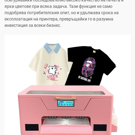
осигурявайки последователно високо качество на печата и
ярки цветове при всяка задача. Тази функция не само
подобрява потребителския опит, но и удължава срока на
експлоатация на принтера, превръщайки го в разумна
инвестиция за всеки бизнес.