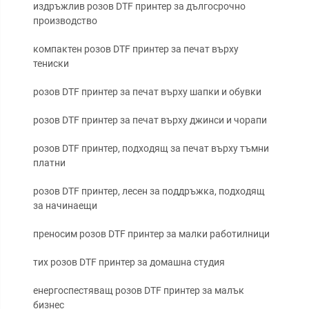
издръжлив розов DTF принтер за дългосрочно
производство
компактен розов DTF принтер за печат върху
тениски
розов DTF принтер за печат върху шапки и обувки
розов DTF принтер за печат върху джинси и чорапи
розов DTF принтер, подходящ за печат върху тъмни
платни
розов DTF принтер, лесен за поддръжка, подходящ
за начинаещи
преносим розов DTF принтер за малки работилници
тих розов DTF принтер за домашна студия
енергоспестяващ розов DTF принтер за малък
бизнес