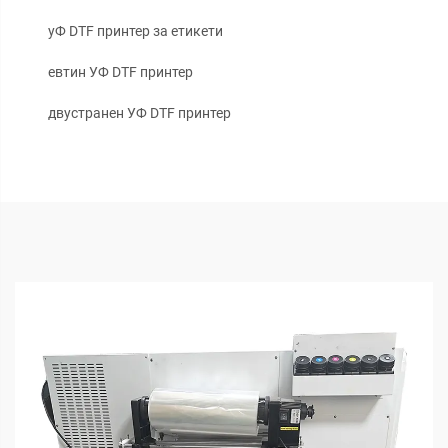
уФ DTF принтер за етикети
евтин УФ DTF принтер
двустранен УФ DTF принтер