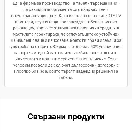
Една фирма за производство на табели търсеше начин
да разшири асортимента си с издръжливи и
впечатляващи дисплеи. Като използваха нашите DTF UV
принтери, те успяха да произвеждат табели с висока
резолюция, които се отличаваха в различни среди. УФ
мастилата гарантираха, че отпечатъците са устойчиви
на избледняване и износване, което ги прави идеални за
употреба на открито. Фирмата отбеляза 40% увеличение
на поръчките, тъй като клиентите бяха впечатлени от
качеството и кратките срокове за изпълнение. Този
успех им позволи да сключат дългосрочни договори с
няколко бизнеса, които търсят надеждни решения за
табели.
Свързани продукти