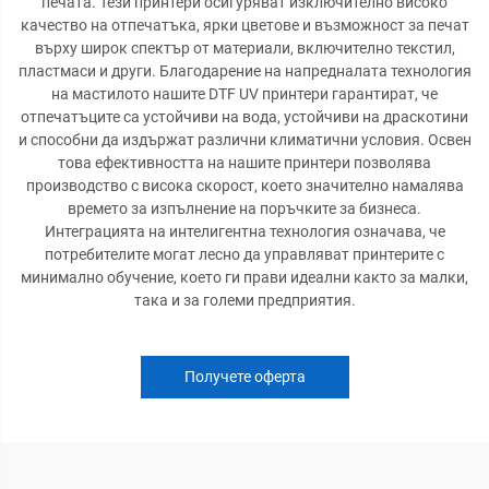
печата. Тези принтери осигуряват изключително високо
качество на отпечатъка, ярки цветове и възможност за печат
върху широк спектър от материали, включително текстил,
пластмаси и други. Благодарение на напредналата технология
на мастилото нашите DTF UV принтери гарантират, че
отпечатъците са устойчиви на вода, устойчиви на драскотини
и способни да издържат различни климатични условия. Освен
това ефективността на нашите принтери позволява
производство с висока скорост, което значително намалява
времето за изпълнение на поръчките за бизнеса.
Интеграцията на интелигентна технология означава, че
потребителите могат лесно да управляват принтерите с
минимално обучение, което ги прави идеални както за малки,
така и за големи предприятия.
Получете оферта