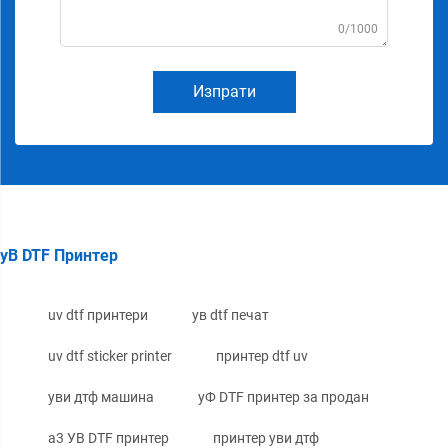
0/1000
Изпрати
уВ DTF Принтер
uv dtf принтери
ув dtf печат
uv dtf sticker printer
принтер dtf uv
уви дтф машина
уФ DTF принтер за продан
a3 УВ DTF принтер
принтер уви дтф