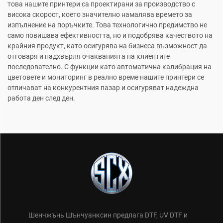
това нашите принтери са проектирани за производство с
висока скорост, което значително намалява времето за
изпълнение на поръчките. Това технологично предимство не
само повишава ефективността, но и подобрява качеството на
крайния продукт, като осигурява на бизнеса възможност да
отговаря и надхвърля очакванията на клиентите
последователно. С функции като автоматична калибрация на
цветовете и мониторинг в реално време нашите принтери се
отличават на конкурентния пазар и осигуряват надеждна
работа ден след ден.
Шенчжънь Шънчуанксин предлага DTF, UV DTF и