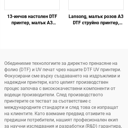
13-инчов настолен DTF
Lansong, малък розов A3
принтер, малък A3
DTF струйно принтер,
принтер за тениски с
машина за печат на
сушилка и разклащане
тениски, принтиране на
на прах за пренос на
тениски, дрехи,
тениски, ролка за Pet
панталони, възглавници,
филм
обувки, дънки
Обединихме технологиите за директно пренасяне на
фолио (DTF) и UV печат чрез нашите DTF UV принтери.
Фокусирани сме върху създаването на издръжливи и
надеждни принтери, като целият производствен
процес започва с висококачествени компоненти от
водещи производители. След производството
принтерите се тестват за съответствие с
международните стандарти и след това се изпращат
на клиентите. Като вземаме предвид отзивите на
предишни потребители, нашият професионален екип
за научни изследвания и разработки (R&D) гарантира,