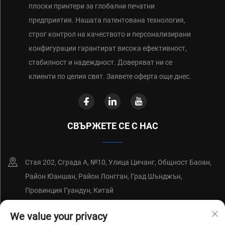
плоски принтери за глобални печатни
предприятия. Нашата патентована технология,
строг контрол на качеството и персонализирани
конфигурации гарантират висока ефективност,
стабилност и надеждност. Доверяват ни се
клиенти по целия свят. Заявете оферта още днес.
СВЪРЖЕТЕ СЕ С НАС
Стая 202, Сграда А, №10, Улица Цичанг, Общност Баоан,
Район Юаншан, Район Лонгган, Град Шънджън,
Провинция Гуандун, Китай
+86-18214652676
We value your privacy