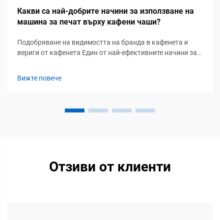
Какви са най-добрите начини за използване на
машина за печат върху кафени чаши?
Подобряване на видимостта на бранда в кафенета и
вериги от кафенета Един от най-ефективните начини за
използване на машина за печат върху кафени чаши е
усилването на идентичността на бранда в кафенета,
Вижте повече
кафета и вериги от заведения за напитки. Нанесен лого,
слоган, QR код или рекламно ...
Отзиви от клиенти