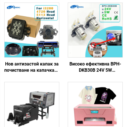
Нов антизастой капак за
Високо ефективна BPH-
почистване на капачката
DKB30B 24V 5W
за I3200 4720 5113
перисталтична помпа за
печатащ механизъм,
циркулация, съвместима
подходящ за струйни
с DTF принтер, бяла
принтери с водно
мастилена помпа за
базирани, UV/еко-
циркулация за DTF
разтворими DTF мастила
принтер