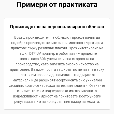
Примери от практиката
Производство на персонализирано облекло
Водещ производител на облекло търсеше начин да
подобри производствените си възможности чрез ярки
принтове върху различни платни. Чрез интегриране на
нашия DTF UV принтер в работния им процес те
постигнаха 30% увеличение на скоростта на
производство, като запазиха високо качество на
принтовете. Възможността за директно печатане върху
платни им позволи да намалят отпадъците от
материали и да разширят асортимента си с уникални
дизайни, които се харесаха на техните клиенти. Отзивите
от клиентите им подчертаваха изключителната
издръжливост и яркост на принтовете, което укрепи
репутацията им на конкурентния пазар на модата.