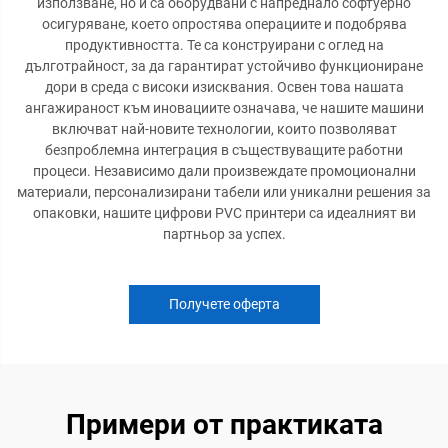
използване, но и са оборудвани с напреднало софтуерно
осигуряване, което опростява операциите и подобрява
продуктивността. Те са конструирани с оглед на
дълготрайност, за да гарантират устойчиво функциониране
дори в среда с високи изисквания. Освен това нашата
ангажираност към иновациите означава, че нашите машини
включват най-новите технологии, които позволяват
безпроблемна интеграция в съществуващите работни
процеси. Независимо дали произвеждате промоционални
материали, персонализирани табели или уникални решения за
опаковки, нашите цифрови PVC принтери са идеалният ви
партньор за успех.
Получете оферта
Примери от практиката