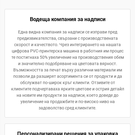
Водеща компания за надписи
Една видна компания за надписи се изправи пред
предизвикателства, свързани с производствената
скорост и качеството. Чрез интегрирането на нашата
цифрова PVC-принтерска машина в работния им процес
те постигнаха 50% увеличение на производствения обем
и значително подобряване на цветовата вярност.
Възможността за печат върху различни материали им
позволи да разширят асортимента си от продукти и да
обслужват по-широк кръг клиенти. Отзивите от
клиентите подчертаваха ярките цветове и острия детайл
на новите им продукти за надписи, което доведе до
увеличение на продажбите и по-високо ниво на
задоволство сред клиентите.
Персонализирани решения за упаковка