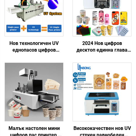
Нов технологичен UV
2024 Нов цифров
еднопасов цифров
десктоп единна глава
принтер за печат на
Tx800 UV принтер
пластмасови торбички,
20x30cm A4 UV плосък
подаръчни торби,
принтер за телефонни
пластмасови кутии,
кутии етикети акрил
хартия за изкуство,
стъкло
брошури, списания с
еднопасов печат
Малък настолен мини
Висококачествен нов UV
цифров пас принтер,
струен равнобеден