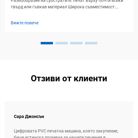
Разнообразие на субстратите: печат върху почти всеки
твърд или гъвкав материал Широка съвместимост:
метал, стъкло, акрил, вълнообразен картон и
композитни материали Съвременните UV-принтери с
Вижте повече
плоско легло обработват разнообразни субстрати извън
традиционните носители — елиминирайки
необходимостта от...
Отзиви от клиенти
Сара Джонсън
Цифровата PVC печатна машина, която закупихме,
беше истинска промяна за нашите решения в