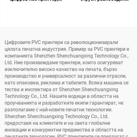
принтиране на чаши,
принтер, автоматичен,
вентилатори, кафе чаша,
преносим, малък
хартиена торба, за
формат A3/A4, PVC
хартиени кърпи, крафт
пластмасова карта,
хартия
кутия за телефон
Цифровите PVC принтери са революционизирали
цялата печатна индустрия. Пример за PVC принтери е
компанията Shenzhen Shenchuangxing Technology Co.,
Ltd. Ние произвеждаме принтери, които осигуряват
изключително високо качество на печата, бързо
производство и универсалност за различни отрасли,
като опаковки, реклама и табелите. Всяка машина се
тества и инспектира от Shenzhen Shenchuangxing
Technology Co., Ltd. Нашите водещи в областта на
проучванията и разработките екипи гарантират, че
разполагаме с най-новите печатни технологии.
Shenzhen Shenchuangxing Technology Co., Ltd.
предоставя на клиентите и на света глобални
иновации и конкурентни предимства в областта на
печатните технологии. PVC принтерите се предлагат с