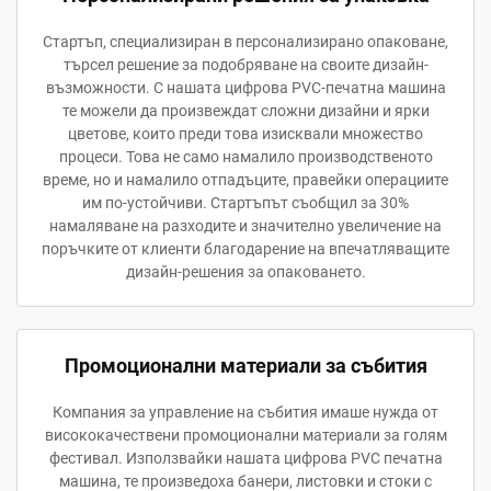
Стартъп, специализиран в персонализирано опаковане,
търсел решение за подобряване на своите дизайн-
възможности. С нашата цифрова PVC-печатна машина
те можели да произвеждат сложни дизайни и ярки
цветове, които преди това изисквали множество
процеси. Това не само намалило производственото
време, но и намалило отпадъците, правейки операциите
им по-устойчиви. Стартъпът съобщил за 30%
намаляване на разходите и значително увеличение на
поръчките от клиенти благодарение на впечатляващите
дизайн-решения за опаковането.
Промоционални материали за събития
Компания за управление на събития имаше нужда от
висококачествени промоционални материали за голям
фестивал. Използвайки нашата цифрова PVC печатна
машина, те произведоха банери, листовки и стоки с