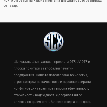
който отговаря на изискванията на днешния бързо развиващ
се пазар.
Шенчжънь Шънчуанксин предлага DTF, UV DTF и
плоски принтери за глобални печатни
предприятия. Нашата патентована технология,
строг контрол на качеството и персонализирани
конфигурации гарантират висока ефективност,
стабилност и надеждност. Доверяват ни се
клиенти по целия свят. Заявете оферта още днес.