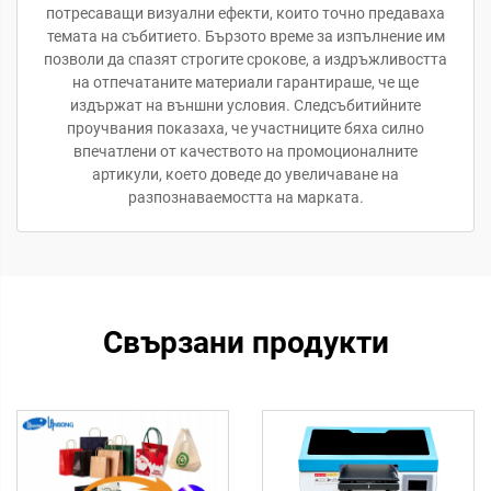
потресаващи визуални ефекти, които точно предаваха
темата на събитието. Бързото време за изпълнение им
позволи да спазят строгите срокове, а издръжливостта
на отпечатаните материали гарантираше, че ще
издържат на външни условия. Следсъбитийните
проучвания показаха, че участниците бяха силно
впечатлени от качеството на промоционалните
артикули, което доведе до увеличаване на
разпознаваемостта на марката.
Свързани продукти